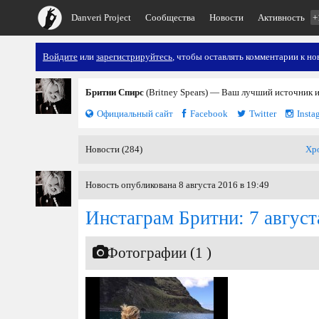
Danveri Project
Сообщества
Новости
Активность
+
Войдите
или
зарегистрируйтесь
, чтобы оставлять комментарии к но
Бритни Спирс
(Britney Spears) — Ваш лучший источник 
Официальный сайт
Facebook
Twitter
Insta
Новости (284)
Хр
Новость опубликована 8 августа 2016 в 19:49
Инстаграм Бритни: 7 август
Фотографии (1 )