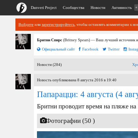
Danveri Project
Сообщества
Новости
Активность
+
Войдите
или
зарегистрируйтесь
, чтобы оставлять комментарии к но
Бритни Спирс
(Britney Spears) — Ваш лучший источник 
Официальный сайт
Facebook
Twitter
Insta
Новости (284)
Хр
Новость опубликована 8 августа 2016 в 19:40
Папарацци: 4 августа
(4 авг
Бритни проводит время на пляже на
Фотографии (50 )