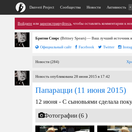
Danveri Project
Сообщества
Новости
Активность
+
Войдите
или
зарегистрируйтесь
, чтобы оставлять комментарии к но
Бритни Спирс
(Britney Spears) — Ваш лучший источник 
Официальный сайт
Facebook
Twitter
Insta
Новости (284)
Хр
Новость опубликована 28 июня 2015 в 17:42
Папарацци
(11 июня 2015)
12 июня - С сыновьями сделала пок
Фотографии (6 )