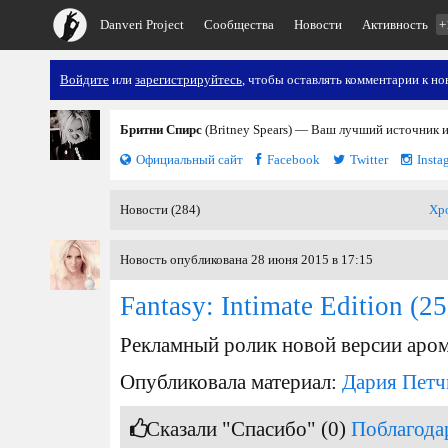
Danveri Project
Сообщества
Новости
Активность
+
Войдите
или
зарегистрируйтесь
, чтобы оставлять комментарии к но
Бритни Спирс
(Britney Spears) — Ваш лучший источник 
Официальный сайт
Facebook
Twitter
Insta
Новости (284)
Хр
Новость опубликована 28 июня 2015 в 17:15
Fantasy: Intimate Edition
(25
Рекламный ролик новой версии аромат
Опубликовала материал:
Дария Петч
Сказали "Спасибо" (0)
Поблагода