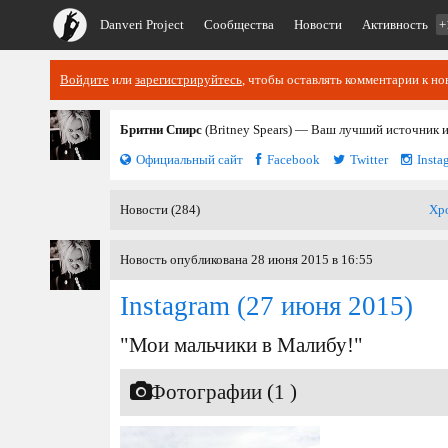
Danveri Project
Сообщества
Новости
Активность
+
Войдите
или
зарегистрируйтесь
, чтобы оставлять комментарии к но
Бритни Спирс
(Britney Spears) — Ваш лучший источник 
Официальный сайт
Facebook
Twitter
Insta
Новости (284)
Хр
Новость опубликована 28 июня 2015 в 16:55
Instagram
(27 июня 2015)
"Мои мальчики в Малибу!"
Фотографии (1 )