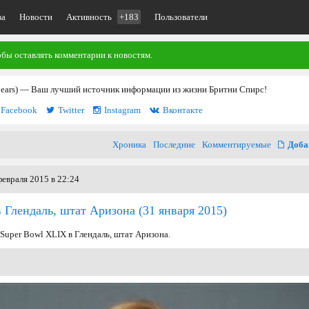
ва
Новости
Активность
+183
Пользователи
обы оставлять комментарии к новостям.
pears) — Ваш лучший источник информации из жизни Бритни Спирс!
Facebook
Twitter
Instagram
Вконтакте
Хроника
Последние
Комментируемые
Доба
евраля 2015 в 22:24
 Глендаль, штат Аризона
(31 января 2015)
Super Bowl XLIX в Глендаль, штат Аризона.