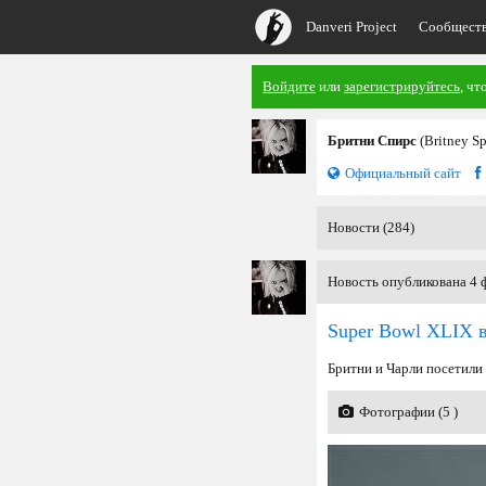
Danveri Project
Сообщест
Войдите
или
зарегистрируйтесь
, чт
Бритни Спирс
(Britney S
Официальный сайт
Новости (284)
Новость опубликована 4 ф
Super Bowl XLIX в
Бритни и Чарли посетили 
Фотографии (5 )