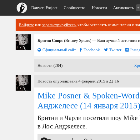
Danveri Project
Сообщества
Новости
Активность
+
Войдите
или
зарегистрируйтесь
, чтобы оставлять комментарии к но
Бритни Спирс
(Britney Spears) — Ваш лучший источник 
Официальный сайт
Facebook
Twitter
Insta
Новости (284)
Хр
Новость опубликована 4 февраля 2015 в 22:16
Mike Posner & Spoken-Word 
Анджелесе
(14 января 2015
Бритни и Чарли посетили шоу Mike 
в Лос Анджелесе.