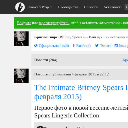
Danveri Project
Сообщества
Новости
Активность
+
Войдите
или
зарегистрируйтесь
, чтобы оставлять комментарии к но
Бритни Спирс
(Britney Spears) — Ваш лучший источник 
Официальный сайт
Facebook
Twitter
Insta
Новости (284)
Хр
Новость опубликована 4 февраля 2015 в 22:12
The Intimate Britney Spears 
февраля 2015)
Первое фото к новой весенне-летней 
Spears Lingerie Collection