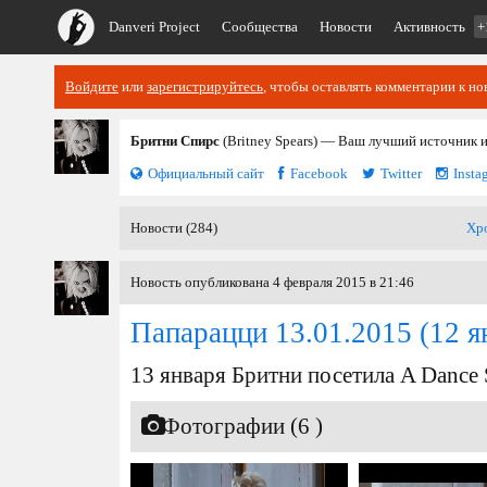
Danveri Project
Сообщества
Новости
Активность
+
Войдите
или
зарегистрируйтесь
, чтобы оставлять комментарии к но
Бритни Спирс
(Britney Spears) — Ваш лучший источник 
Официальный сайт
Facebook
Twitter
Insta
Новости (284)
Хр
Новость опубликована 4 февраля 2015 в 21:46
Папарацци 13.01.2015
(12 я
13 января Бритни посетила A Dance 
Фотографии (6 )