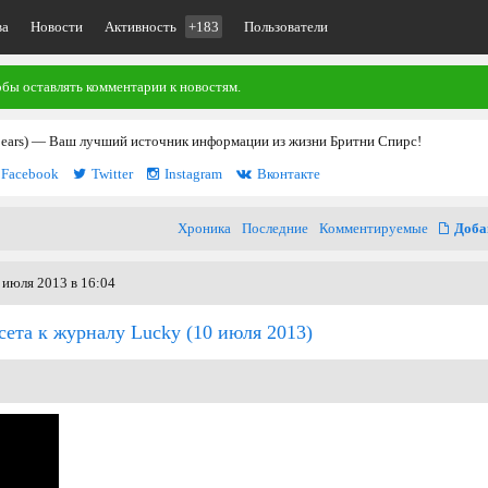
ва
Новости
Активность
+183
Пользователи
обы оставлять комментарии к новостям.
pears) — Ваш лучший источник информации из жизни Бритни Спирс!
Facebook
Twitter
Instagram
Вконтакте
Хроника
Последние
Комментируемые
Доба
 июля 2013 в 16:04
сета к журналу Lucky
(10 июля 2013)