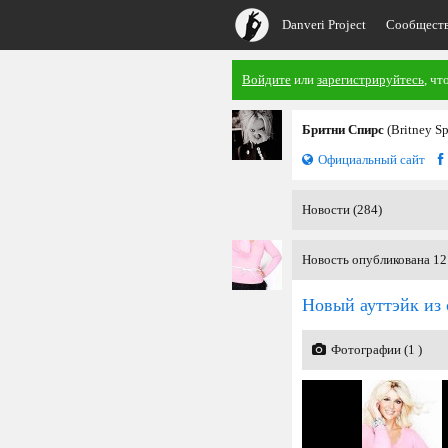
Danveri Project
Сообщест
Войдите
или
зарегистрируйтесь
, чт
Бритни Спирс
(Britney S
Официальный сайт
Новости (284)
Новость опубликована 12
Новый ауттэйк из 
Фотографии (1 )