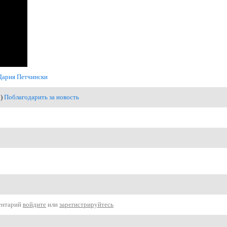
Дария Петчински
1)
Поблагодарить за новость
ентарий
войдите
или
зарегистрируйтесь