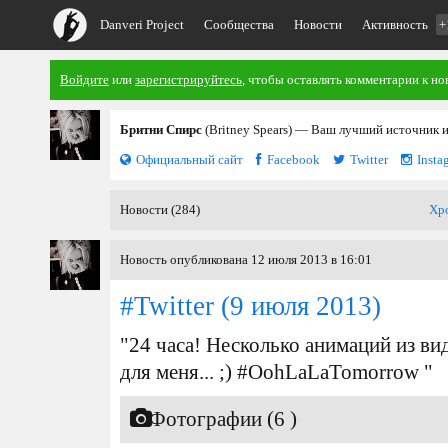
Danveri Project
Сообщества
Новости
Активность
+
Войдите
или
зарегистрируйтесь
, чтобы оставлять комментарии к но
Бритни Спирс
(Britney Spears) — Ваш лучший источник 
Официальный сайт
Facebook
Twitter
Insta
Новости (284)
Хр
Новость опубликована 12 июля 2013 в 16:01
#Twitter
(9 июля 2013)
"24 часа! Несколько анимаций из в
для меня... ;) #OohLaLaTomorrow "
Фотографии (6 )