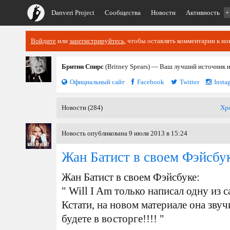
Danveri Project
Сообщества
Новости
Активность
+
Войдите
или
зарегистрируйтесь
, чтобы оставлять комментарии к но
Бритни Спирс
(Britney Spears) — Ваш лучший источник 
Официальный сайт
Facebook
Twitter
Insta
Новости (284)
Хр
Новость опубликована 9 июля 2013 в 15:24
Жан Батист в своем Фэйсбу
Жан Батист в своем Фэйсбуке:
" Will I Am только написал одну из
Кстати, на новом материале она звуч
будете в восторге!!!! "