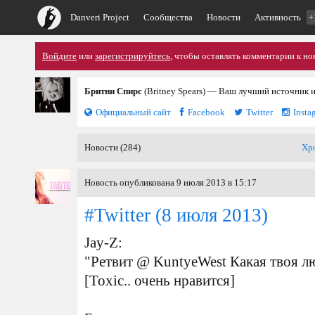
Danveri Project
Сообщества
Новости
Активность
+
Войдите
или
зарегистрируйтесь
, чтобы оставлять комментарии к но
Бритни Спирс
(Britney Spears) — Ваш лучший источник 
Официальный сайт
Facebook
Twitter
Insta
Новости (284)
Хр
Новость опубликована 9 июля 2013 в 15:17
#Twitter
(8 июля 2013)
Jay-Z:
"Ретвит @ KuntyeWest Какая твоя 
[Toxic.. очень нравится]