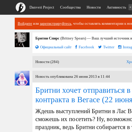
Danveri Project
Сообщества
Новости
Активность
+
Войдите
или
зарегистрируйтесь
, чтобы оставлять комментарии к но
Бритни Спирс
(Britney Spears) — Ваш лучший источник 
Официальный сайт
Facebook
Twitter
Insta
Новости (284)
Хр
Новость опубликована 26 июня 2013 в 11:44
Бритни хочет отправиться в
контракта в Вегасе
(22 июня
Ждешь выступлений Бритни в Лас Ве
сможешь их посетить? Ну, возможно 
праздник, ведь Бритни собирается в