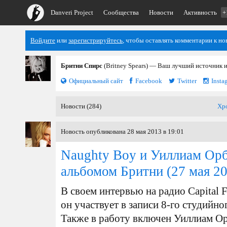
Danveri Project
Сообщества
Новости
Активность
+
Войдите
или
зарегистрируйтесь
, чтобы оставлять комментарии к но
Бритни Спирс
(Britney Spears) — Ваш лучший источник 
Официальный сайт
Facebook
Twitter
Insta
Новости (284)
Хр
Новость опубликована 28 мая 2013 в 19:01
Naughty Boy и Уиллиам Ор
альбомом Бритни
(27 мая 2
В своем интервью на радио Capital 
он участвует в записи 8-го студийно
Также в работу включен Уиллиам О