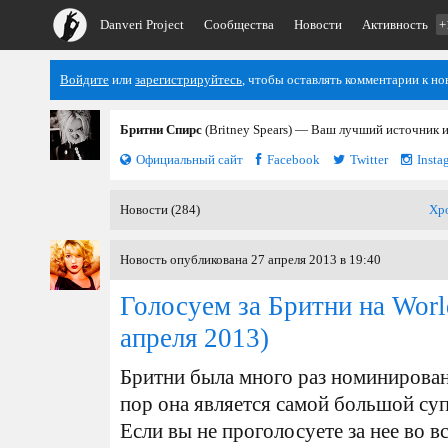
Danveri Project
Сообщества
Новости
Активность
+
Войдите
или
зарегистрируйтесь
, чтобы оставлять комментарии к но
Бритни Спирс
(Britney Spears) — Ваш лучший источник 
Официальный сайт
Facebook
Twitter
Insta
Новости (284)
Хр
Новость опубликована 27 апреля 2013 в 19:40
Голосуем за Бритни на Worl
апреля 2013)
Бритни была много раз номинирована
пор она является самой большой суп
Если вы не проголосуете за нее во 