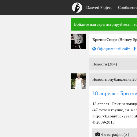
Danveri Project
Сообщест
Войдите
или
зарегистрируйтесь
, чт
Бритни Спирс
(Britney S
Официальный сайт
Новости (284)
Новость опубликована 20 
18 апреля - Бритн
18 апреля - Бритни покид
(47 фото в группе, см. в 
http://vk.com/fuckyeahbri
© 2009-2013
Фотографии (5 )