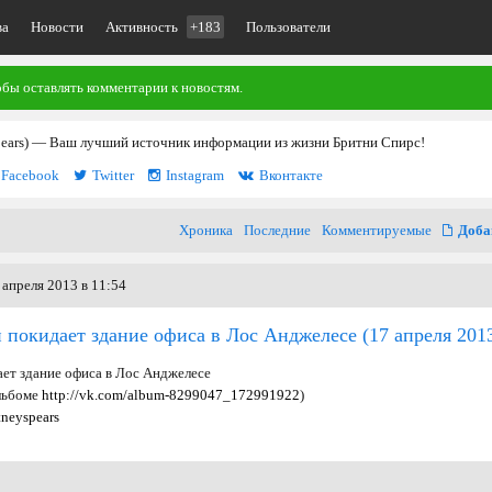
ва
Новости
Активность
+183
Пользователи
обы оставлять комментарии к новостям.
pears) — Ваш лучший источник информации из жизни Бритни Спирс!
Facebook
Twitter
Instagram
Вконтакте
Хроника
Последние
Комментируемые
Доба
апреля 2013 в 11:54
и покидает здание офиса в Лос Анджелесе
(17 апреля 201
ает здание офиса в Лос Анджелесе
альбоме
http://vk.com/album-8299047_172991922
)
tneyspears