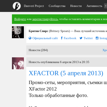
Danveri Project
Сообщества
Новости
Активность
+
Войдите
или
зарегистрируйтесь
, чтобы оставлять комментарии к но
Бритни Спирс
(Britney Spears) — Ваш лучший источник 
Официальный сайт
Facebook
Twitter
Insta
Новости (284)
Хр
Новость опубликована 6 апреля 2013 в 20:35
XFACTOR
(5 апреля 2013)
Промо-сеты, мероприятия, съемки шоу
XFactor 2012
Только обработанные фото.