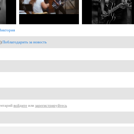
Виктория
1)
Поблагодарить за новость
ентарий
войдите
или
зарегистрируйтесь