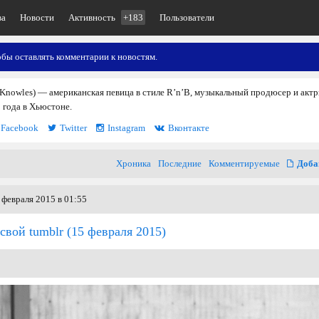
ва
Новости
Активность
+183
Пользователи
обы оставлять комментарии к новостям.
Knowles) — американская певица в стиле R’n’B, музыкальный продюсер и актр
 года в Хьюстоне.
Facebook
Twitter
Instagram
Вконтакте
Хроника
Последние
Комментируемые
Доба
 февраля 2015 в 01:55
свой tumblr
(15 февраля 2015)