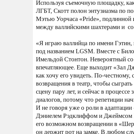
Используя съемочную площадку, ка
ЛГБТ, Скотт полон энтузиазма по по
Мэтью Уорчаса «Pride», подлинной 
между валлийскими шахтерами и со
«Я играю валлийца по имени Гэтин,
под названием LGSM. Вместе с Бил
Имельдой Стонтон. Невероятный сос
впечатляющее. Еще выходит «Зал Д
как хочу его увидеть. По-честному, 
возвращения в театр, чтобы сыграть 
сцену пару лет, и сейчас в процессе
диалогов, потому что репетиции на
И не говоря уже о роли в адаптаци
Дэниелем Рэдклиффом и Джеймсом М
его возможном возвращении в «Шерл
он держит рот на замке. В любом сл