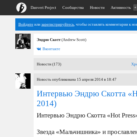
Danveri Project
Сообщества
Новости
Активность
+
Войдите
или
зарегистрируйтесь
, чтобы оставлять комментарии к но
Эндрю Скотт
(Andrew Scott)
Вконтакте
Новости (173)
Хр
Новость опубликована 15 апреля 2014 в 18:47
Интервью Эндрю Скотта «H
2014)
Интервью Эндрю Скотта «Hot Press
Звезда «Мальчишника» и прославле