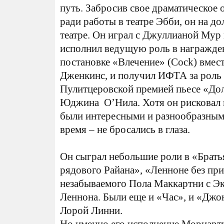
путь. Забросив свое драматическое
ради работы в театре Эбби, он на д
театре. Он играл с Джуллианой Мур 
исполнил ведущую роль в награжде
постановке «Влечение» (Cock) вмес
Дженкинс, и получил ИФТА за роль
Пулитцеровской премией пьесе «Дол
Юджина O’Нила. Хотя он рисковал в 
были интересными и разнообразными,
время – не бросались в глаза.
Он сыграл небольшие роли в «Брат
рядового Райана», «Ленноне без при
незабываемого Пола Маккартни с Э
Леннона. Были еще и «Час», и «Дж
Лорой Линни.