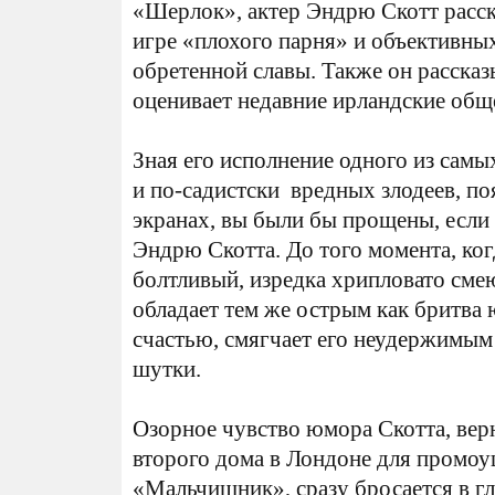
«Шерлок», актер Эндрю Скотт расс
игре «плохого парня» и объективны
обретенной славы. Также он рассказ
оценивает недавние ирландские общ
Зная его исполнение одного из сам
и по-садистски вредных злодеев, п
экранах, вы были бы прощены, если 
Эндрю Скотта. До того момента, ког
болтливый, изредка хрипловато см
обладает тем же острым как бритва 
счастью, смягчает его неудержимы
шутки.
Озорное чувство юмора Скотта, вер
второго дома в Лондоне для промо
«Мальчишник», сразу бросается в гл