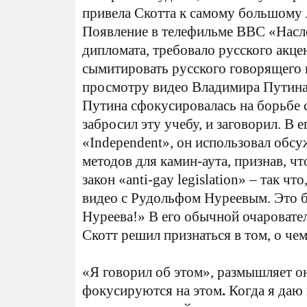
привела Скотта к самому большому
Появление в телефильме ВВС «Насле
дипломата, требовало русского акце
сымитировать русского говорящего п
просмотру видео Владимира Путина,
Путина сфокусировалась на борьбе 
забросил эту учебу, и заговорил. В 
«Independent», он использовал обс
методов для камин-аута, признав, ч
закон «anti-gay legislation» – так чт
видео с Рудольфом Нуреевым. Это 
Нуреева!» В его обычной очаровате
Скотт решил признаться в том, о че
«Я говорил об этом», размышляет о
фокусируются на этом
.
Когда я даю 