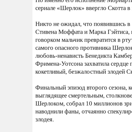
Но именно его исполнение Мориарт
сериале «Шерлок» ввергло Скотта в
Никто не ожидал, что появившись в 
Стивена Моффата и Марка Гэйтиса, 
говорком мальчик превратится в р
самого опасного противника Шерлок
любовь-ненависть Бенедикта Камбе
Фримена-Уотсона захватила сердце 
кокетливый, безжалостный злодей Ск
Финальный эпизод второго сезона, 
выглядящее смертельным, столкнов
Шерлоком, собрал 10 миллионов зри
наводнили фаны, отчаянно спекули
злодея.