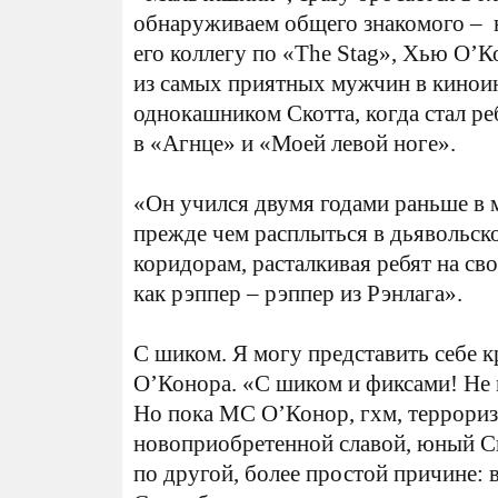
обнаруживаем общего знакомого – н
его коллегу по «The Stag», Хью O’К
из самых приятных мужчин в кинои
однокашником Скотта, когда стал ре
в «Агнце» и «Моей левой ноге».
«Он учился двумя годами раньше в м
прежде чем расплыться в дьявольск
коридорам, расталкивая ребят на св
как рэппер – рэппер из Рэнлага».
С шиком. Я могу представить себе 
О’Конора. «С шиком и фиксами! Не м
Но пока MC O’Конор, гхм, террориз
новоприобретенной славой, юный Ск
по другой, более простой причине: 