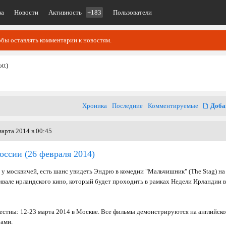
ва
Новости
Активность
+183
Пользователи
обы оставлять комментарии к новостям.
tt)
Хроника
Последние
Комментируемые
Доба
арта 2014 в 00:45
оссии
(26 февраля 2014)
 у москвичей, есть шанс увидеть Эндрю в комедии "Мальчишник" (The Stag) на
ивале ирландского кино, который будет проходить в рамках Недели Ирландии в
естны: 12-23 марта 2014 в Москве. Все фильмы демонстрируются на английск
рами.