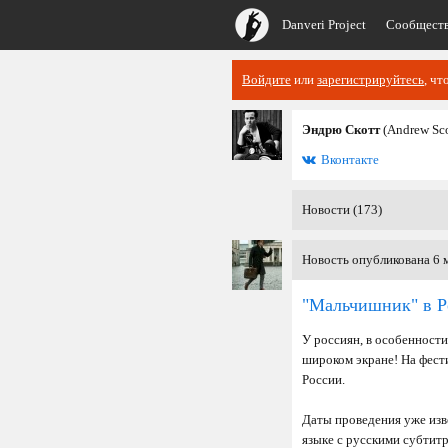
Danveri Project
Сообщест
Войдите
или
зарегистрируйтесь
, чт
Эндрю Скотт
(Andrew Sco
Вконтакте
Новости (173)
Новость опубликована 6 м
"Мальчишник" в Р
У россиян, в особенности
широком экране! На фест
России.
Даты проведения уже изв
языке с русскими субтит