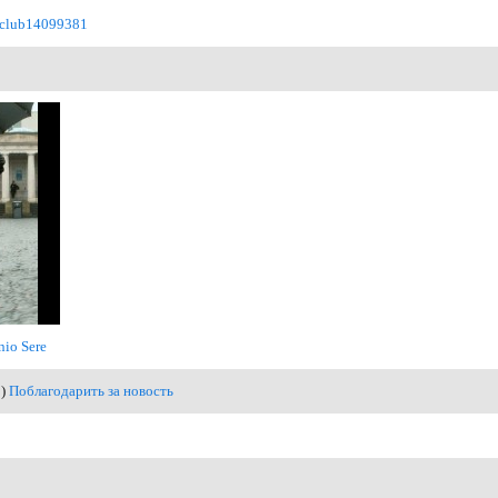
m/club14099381
nio Sere
1)
Поблагодарить за новость