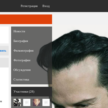
Регистрация
Вход
Новости
Биография
вить
Фильмография
Фотографии
Обсуждения
Статистика
Участники (28)
ом