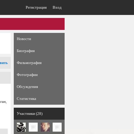
Регистрация
Вход
Новости
Биография
вить
Фильмография
Фотографии
Обсуждения
Статистика
ган,
Участники (28)