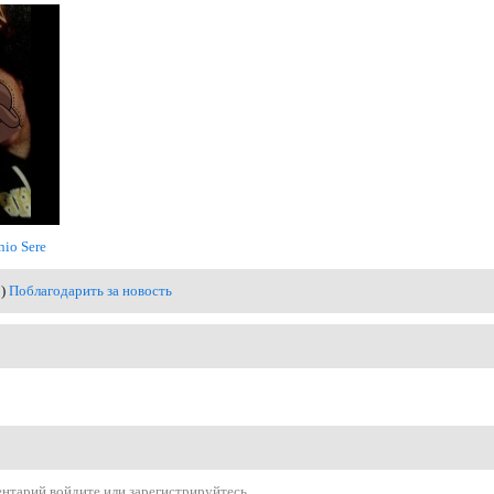
nio Sere
0)
Поблагодарить за новость
ентарий
войдите
или
зарегистрируйтесь