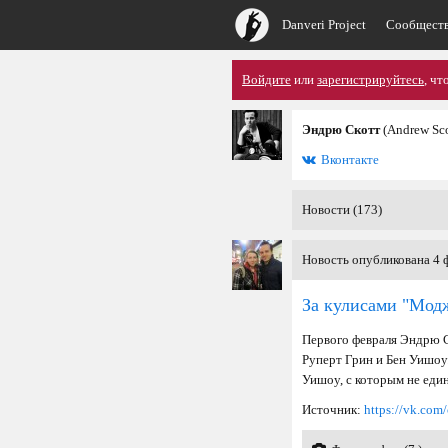
Danveri Project
Сообщест
Войдите
или
зарегистрируйтесь
, чт
Эндрю Скотт
(Andrew Sco
Вконтакте
Новости (173)
Новость опубликована 4 ф
За кулисами "Мод
Первого февраля Эндрю С
Руперт Грин и Бен Уишоу.
Уишоу, с которым не един
Источник:
https://vk.co