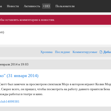
ва
Новости
Активность
+183
Пользователи
обы оставлять комментарии к новостям.
tt)
Хроника
Последние
Комментируемые
Доба
евраля 2014 в 19:03
жо"
(31 января 2014)
котт был замечен за просмотром спектакля Mojo в котором играют Колин Мор
 Скорее всего, он пришел, чтобы посмотреть на работу давнего приятеля Бена
ожды работал в театре и кино.
m/club14099381