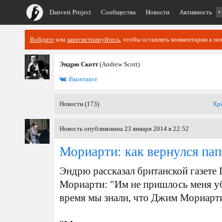
Danveri Project
Сообщества
Новости
Активность
+
Войдите
или
зарегистрируйтесь
, чтобы оставлять комментарии к но
Эндрю Скотт
(Andrew Scott)
Вконтакте
Новости (173)
Хр
Новость опубликована 23 января 2014 в 22:52
Мориарти: как вернулся па
Эндрю рассказал британской газете 
Мориарти: "Им не пришлось меня уб
время мы знали, что Джим Мориарти