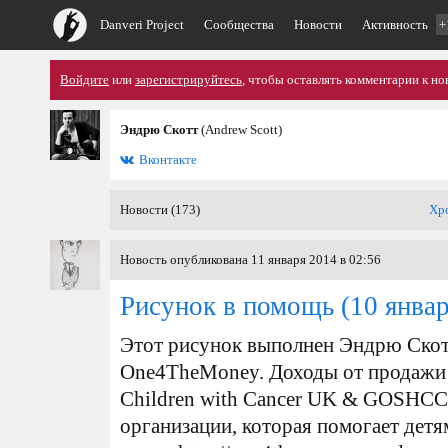
Danveri Project
Сообщества
Новости
Активность
+
Войдите
или
зарегистрируйтесь
, чтобы оставлять комментарии к но
Эндрю Скотт
(Andrew Scott)
Вконтакте
Новости (173)
Хр
Новость опубликована 11 января 2014 в 02:56
Рисунок в помощь
(10 январ
Этот рисунок выполнен Эндрю Скот
One4TheMoney. Доходы от продажи п
Children with Cancer UK & GOSHCC 
организации, которая помогает детя