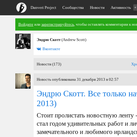
Danveri Project
Сообщества
Новости
Активность
+
Войдите
или
зарегистрируйтесь
, чтобы оставлять комментарии к но
Эндрю Скотт
(Andrew Scott)
Вконтакте
Новости (173)
Хр
Новость опубликована 31 декабря 2013 в 02:57
Эндрю Скотт. Все только нач
2013)
Стоит пролистать новостную ленту - 
стал годом удивительных работ и л
замечательного и любимого ирландс