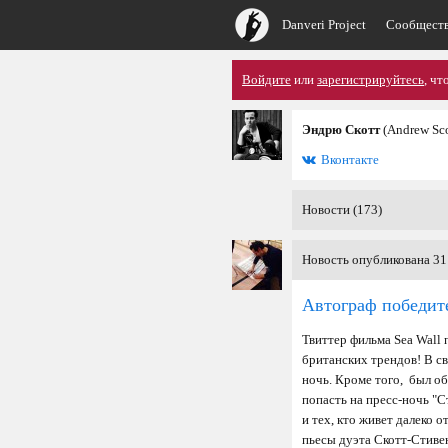
Danveri Project
Сообщест
Войдите
или
зарегистрируйтесь
, чт
Эндрю Скотт
(Andrew Sco
Вконтакте
Новости (173)
Новость опубликована 31
Автограф победит
Твиттер фильма Sea Wall 
британских трендов! В с
ночь. Кроме того, был о
попасть на пресс-ночь "С
и тех, кто живет далеко 
пьесы дуэта Скотт-Стивен