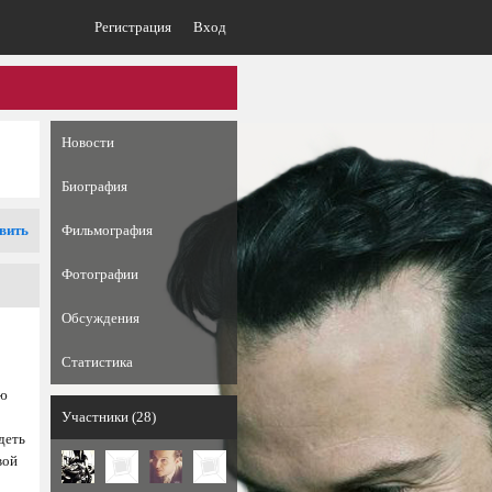
Регистрация
Вход
Новости
Биография
вить
Фильмография
Фотографии
Обсуждения
Статистика
сю
Участники (28)
деть
вой