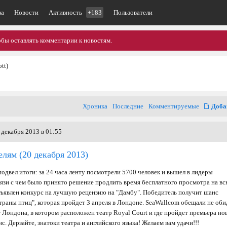
ва
Новости
Активность
+183
Пользователи
обы оставлять комментарии к новостям.
tt)
Хроника
Последние
Комментируемые
Доба
 декабря 2013 в 01:55
елям
(20 декабря 2013)
подвел итоги: за 24 часа ленту посмотрели 5700 человек и вышел в лидеры
вязи с чем было принято решение продлить время бесплатного просмотра на в
бъявлен конкурс на лучшую рецензию на "Дамбу". Победитель получит шанс
траны птиц", которая пройдет 3 апреля в Лондоне. SeaWallcоm обещали не оби
от Лондона, в котором расположен театр Royal Court и где пройдет премьера но
с. Дерзайте, знатоки театра и английского языка! Желаем вам удачи!!!