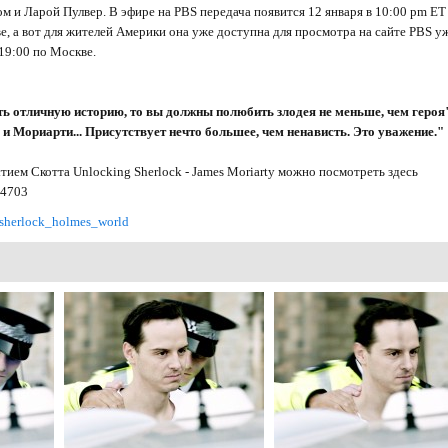
 и Ларой Пулвер. В эфире на PBS передача появится 12 января в 10:00 pm ET 
е, а вот для жителей Америки она уже доступна для просмотра на сайте PBS уж
 19:00 по Москве.
ть отличную историю, то вы должны полюбить злодея не меньше, чем героя
 Мориарти... Присутствует нечто большее, чем ненависть. Это уважение."
тием Скотта Unlocking Sherlock - James Moriarty можно посмотреть здесь
54703
/sherlock_holmes_world