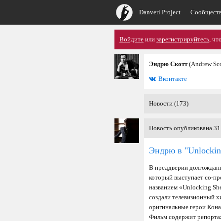
Danveri Project
Сообщест
Войдите
или
зарегистрируйтесь
, чт
Эндрю Скотт
(Andrew Sco
Вконтакте
Новости (173)
Новость опубликована 31
Эндрю в "Unlockin
В преддверии долгожданн
который выступает со-п
названием «Unlocking She
создали телевизионный хи
оригинальные герои Кона
Фильм содержит репортаж