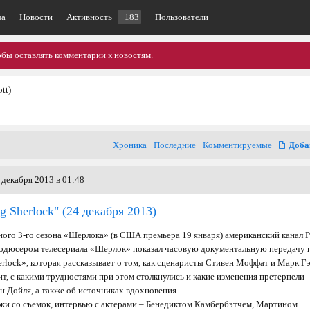
ва
Новости
Активность
+183
Пользователи
обы оставлять комментарии к новостям.
tt)
Хроника
Последние
Комментируемые
Доба
 декабря 2013 в 01:48
g Sherlock"
(24 декабря 2013)
ого 3-го сезона «Шерлока» (в США премьера 19 января) американский канал 
родюсером телесериала «Шерлок» показал часовую документальную передачу 
rlock», которая рассказывает о том, как сценаристы Стивен Моффат и Марк Г
т, с какими трудностями при этом столкнулись и какие изменения претерпели
н Дойля, а также об источниках вдохновения.
и со съемок, интервью с актерами – Бенедиктом Камбербэтчем, Мартином