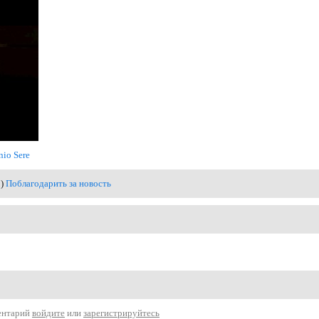
nio Sere
0)
Поблагодарить за новость
ентарий
войдите
или
зарегистрируйтесь