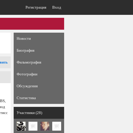
Регистрация
Вход
Новости
Биография
вить
Фильмография
Фотографии
Обсуждения
Статистика
PBS,
под
этисс
Участники (28)