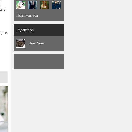
|
е с
Подписаться
Редакторы
", "В
Unio Sere