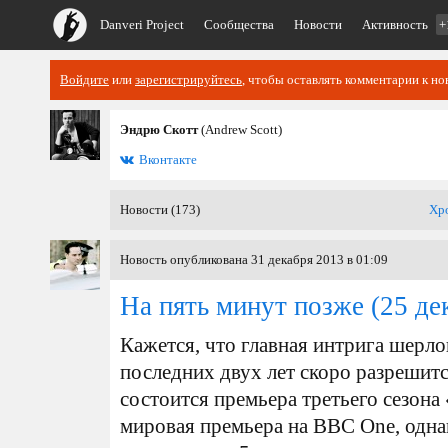
Danveri Project
Сообщества
Новости
Активность
+
Войдите
или
зарегистрируйтесь
, чтобы оставлять комментарии к но
Эндрю Скотт
(Andrew Scott)
Вконтакте
Новости (173)
Хр
Новость опубликована 31 декабря 2013 в 01:09
На пять минут позже
(25 де
Кажется, что главная интрига шер
последних двух лет скоро разрешитс
состоится премьера третьего сезона 
мировая премьера на BBC One, одна