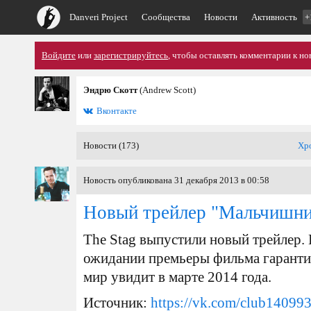
Danveri Project
Сообщества
Новости
Активность
+
Войдите
или
зарегистрируйтесь
, чтобы оставлять комментарии к но
Эндрю Скотт
(Andrew Scott)
Вконтакте
Новости (173)
Хр
Новость опубликована 31 декабря 2013 в 00:58
Новый трейлер "Мальчишни
The Stag выпустили новый трейлер.
ожидании премьеры фильма гаранти
мир увидит в марте 2014 года.
Источник:
https://vk.com/club14099