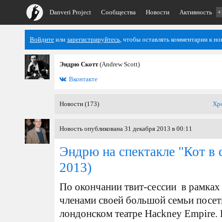
Danveri Project
Сообщества
Новости
Активность
+
Войдите
или
зарегистрируйтесь
, чтобы оставлять комментарии к но
Эндрю Скотт
(Andrew Scott)
Вконтакте
Новости (173)
Хр
Новость опубликована 31 декабря 2013 в 00:11
Эндрю на спектакле "Кот в 
2013)
По окончании твит-сессии в рамках
членами своей большой семьи посети
лондонском театре Hackney Empire.