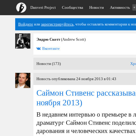
Danveri Project
Сообщества
Новости
Активность
+
Войдите
или
зарегистрируйтесь
, чтобы оставлять комментарии к но
Эндрю Скотт
(Andrew Scott)
Вконтакте
Новости (173)
Хр
Новость опубликована 24 ноября 2013 в 01:43
Саймон Стивенс рассказыва
ноября 2013)
В недавнем интервью о премьере в л
драматург Саймон Стивенс поделилс
дарования и человеческих качества