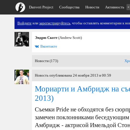
Danveri Project
Сообщества
Новости
Активность
+
Войдите
или
зарегистрируйтесь
, чтобы оставлять комментарии к но
Эндрю Скотт
(Andrew Scott)
Вконтакте
Новости (173)
Хр
Новость опубликована 24 ноября 2013 в 00:59
Мориарти и Амбридж на съе
2013)
Съемки Pride не обходятся без сюр
замечен поклонниками беседующим
Амбридж - актрисой Имельдой Стонт