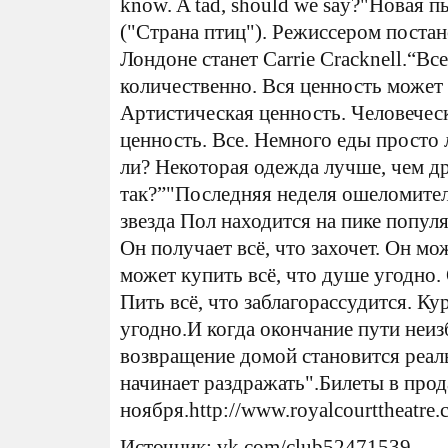
know. A tad, should we say?"Новая п
("Страна птиц"). Режиссером постано
Лондоне станет Carrie Cracknell.“В
количественно. Вся ценность может
Артистическая ценность. Человечес
ценность. Все. Немного еды просто 
ли? Некоторая одежда лучше, чем др
так?”"Последняя неделя ошеломител
звезда Пол находится на пике популя
Он получает всё, что захочет. Он мож
может купить всё, что душе угодно. 
Пить всё, что заблагорассудится. Ку
угодно.И когда окончание пути неи
возвращение домой становится реал
начинает раздражать".Билеты в прод
ноября.http://www.royalcourttheatre.
Источник: vk.com/club52471539