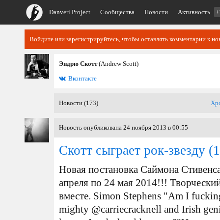
Danveri Project
Сообщества
Новости
Активность
+
Войдите
или
зарегистрируйтесь
, чтобы оставлять комментарии к но
Эндрю Скотт
(Andrew Scott)
Вконтакте
Новости (173)
Хр
Новость опубликована 24 ноября 2013 в 00:55
Скотт сыграет рок-звезду
(1
Новая постановка Саймона Стивенса
апреля по 24 мая 2014!!! Творческ
вместе. Simon Stephens ‏"Am I fucking excited about working with the
mighty @carriecracknell and Irish ge