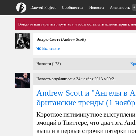
Danveri Project
Сообщества
Новости
Активность
+
Войдите
или
зарегистрируйтесь
, чтобы оставлять комментарии к но
Эндрю Скотт
(Andrew Scott)
Вконтакте
Новости (173)
Хр
Новость опубликована 24 ноября 2013 в 00:21
Andrew Scott и "Ангелы в 
британские тренды
(1 ноябр
Короткое пятиминутное выступлени
эмоций в Твиттере, что два тэга An
вышли в первые строчки пятерки по