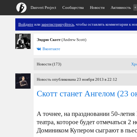
Danveri Project
Сообщества
Новости
Активность
+
Войдите
или
зарегистрируйтесь
, чтобы оставлять комментарии к но
Эндрю Скотт
(Andrew Scott)
Вконтакте
Новости (173)
Хр
Новость опубликована 23 ноября 2013 в 22:12
Скотт станет Ангелом
(23 о
А точнее, на праздновании 50-лети
театра, которое будет отмечаться 2 
Домиником Купером сыграют в пьес