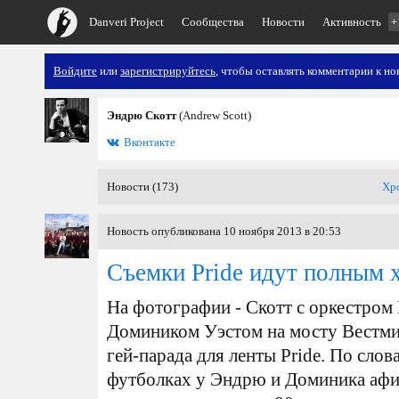
Danveri Project
Сообщества
Новости
Активность
+
Войдите
или
зарегистрируйтесь
, чтобы оставлять комментарии к но
Эндрю Скотт
(Andrew Scott)
Вконтакте
Новости (173)
Хр
Новость опубликована 10 ноября 2013 в 20:53
Съемки Pride идут полным 
На фотографии - Скотт с оркестром 
Домиником Уэстом на мосту Вестмин
гей-парада для ленты Pride. По сло
футболках у Эндрю и Доминика афи