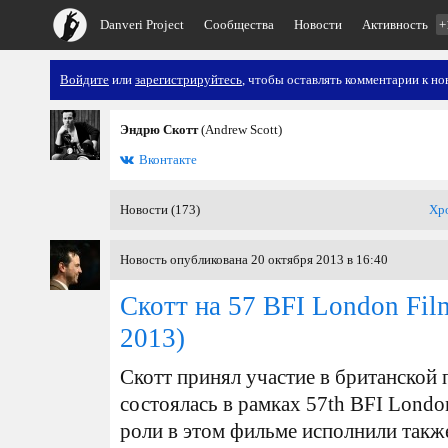
Danveri Project
Сообщества
Новости
Активность
+
Войдите
или
зарегистрируйтесь
, чтобы оставлять комментарии к но
Эндрю Скотт
(Andrew Scott)
Вконтакте
Новости (173)
Хр
Новость опубликована 20 октября 2013 в 16:40
Скотт на 57 BFI London Film
2013)
Скотт принял участие в британской 
состоялась в рамках 57th BFI London
роли в этом фильме исполнили такж