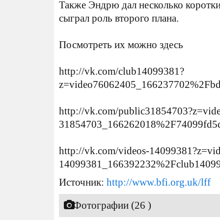
Также Эндрю дал несколько коротки
сыграл роль второго плана.
Посмотреть их можно здесь
http://vk.com/club14099381?
z=video76062405_166237702%2Fbd
http://vk.com/public31854703?z=vid
31854703_166262018%2F74099fd5
http://vk.com/videos-14099381?z=vi
14099381_166392232%2Fclub1409
Источник:
http://www.bfi.org.uk/lff
Фотографии (26 )