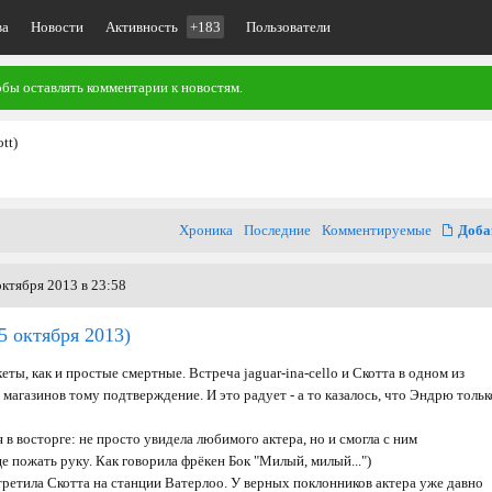
ва
Новости
Активность
+183
Пользователи
обы оставлять комментарии к новостям.
tt)
Хроника
Последние
Комментируемые
Доба
ктября 2013 в 23:58
5 октября 2013)
еты, как и простые смертные. Встреча jaguar-ina-cello и Скотта в одном из
агазинов тому подтверждение. И это радует - а то казалось, что Эндрю тольк
 в восторге: не просто увидела любимого актера, но и смогла с ним
е пожать руку. Как говорила фрёкен Бок "Милый, милый...")
третила Скотта на станции Ватерлоо. У верных поклонников актера уже давно