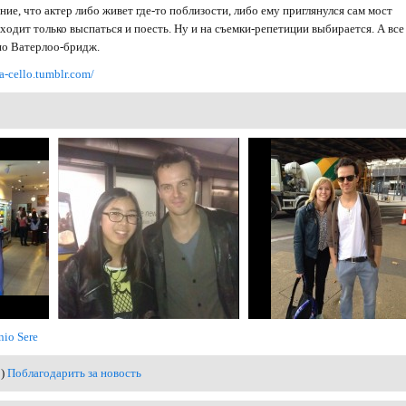
ние, что актер либо живет где-то поблизости, либо ему приглянулся сам мост
ходит только выспаться и поесть. Ну и на съемки-репетиции выбирается. А все
 по Ватерлоо-бридж.
na-cello.tumblr.com/
nio Sere
0)
Поблагодарить за новость