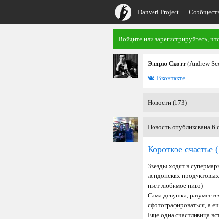
Danveri Project
Сообщест
Войдите
или
зарегистрируйтесь
, чт
Эндрю Скотт
(Andrew Sco
Вконтакте
Новости (173)
Новость опубликована 6 о
Короткое счастье
(
Звезды ходят в супермарк
лондонских продуктовых м
пьет любимое пиво)
Сама девушка, разумеется
сфотографироваться, а ещ
Еще одна счастливица вс