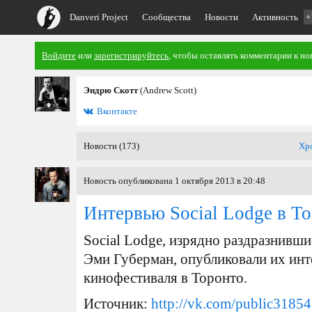
Danveri Project
Сообщества
Новости
Активность
+
Войдите
или
зарегистрируйтесь
, чтобы оставлять комментарии к но
Эндрю Скотт
(Andrew Scott)
Вконтакте
Новости (173)
Хр
Новость опубликована 1 октября 2013 в 20:48
Интервью Social Lodge в Т
Social Lodge, изрядно раздразнивш
Эми Губерман, опубликовали их инт
кинофестиваля в Торонто.
Источник:
http://vk.com/public3185