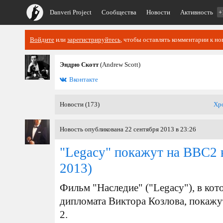
Danveri Project
Сообщества
Новости
Активность
+
Войдите
или
зарегистрируйтесь
, чтобы оставлять комментарии к но
Эндрю Скотт
(Andrew Scott)
Вконтакте
Новости (173)
Хр
Новость опубликована 22 сентября 2013 в 23:26
"Legacy" покажут на BBC2 
2013)
Фильм "Наследие" ("Legacy"), в ко
дипломата Виктора Козлова, покажу
2.