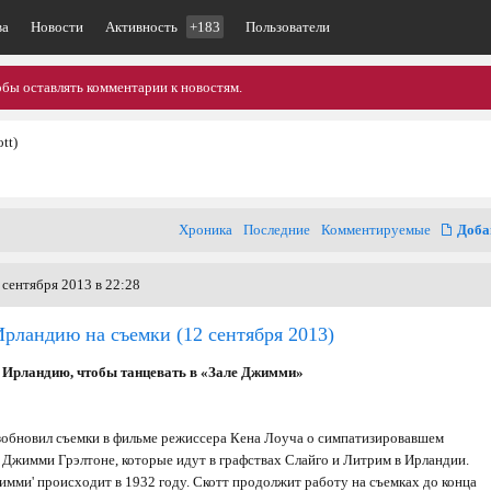
ва
Новости
Активность
+183
Пользователи
обы оставлять комментарии к новостям.
tt)
Хроника
Последние
Комментируемые
Доба
 сентября 2013 в 22:28
 Ирландию на съемки
(12 сентября 2013)
 Ирландию, чтобы танцевать в «Зале Джимми»
обновил съемки в фильме режиссера Кена Лоуча о симпатизировавшем
Джимми Грэлтоне, которые идут в графствах Слайго и Литрим в Ирландии.
имми' происходит в 1932 году. Скотт продолжит работу на съемках до конца