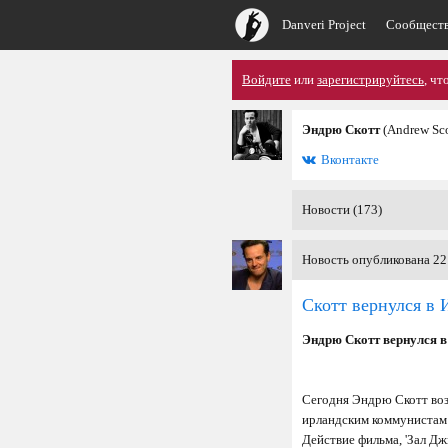
Danveri Project
Сообщест
Войдите
или
зарегистрируйтесь
, чт
Эндрю Скотт
(Andrew Sco
Вконтакте
Новости (173)
Новость опубликована 22
Скотт вернулся в
Эндрю Скотт вернулся в
Сегодня Эндрю Скотт воз
ирландским коммунистам 
Действие фильма, 'Зал Дж