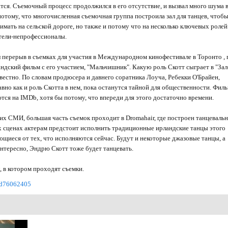
атся. Съемочный процесс продолжился в его отсутствие, и вызвал много шума 
потому, что многочисленная съемочная группа построила зал для танцев, чтоб
мать на сельской дороге, но также и потому что на несколько ключевых ролей
тели-непрофессионалы.
л перерыв в съемках для участия в Международном кинофестивале в Торонто , 
ндский фильм с его участием, "Мальчишник". Какую роль Скотт сыграет в "Зал
вестно. По словам продюсера и давнего соратника Лоуча, Ребекки О'Брайен,
вно как и роль Скотта в нем, пока останутся тайной для общественности. Филь
тся на IMDb, хотя бы потому, что впереди для этого достаточно времени.
х СМИ, большая часть съемок проходит в Dromahair, где построен танцеваль
х сценах актерам предстоит исполнить традиционные ирландские танцы этого
щиеся от тех, что исполняются сейчас. Будут и некоторые джазовые танцы, а
интересно, Эндрю Скотт тоже будет танцевать.
л, в котором проходят съемки.
/id76062405