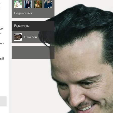
в
ы
Подписаться
Редакторы
где
е
Unio Sere
м и
ный