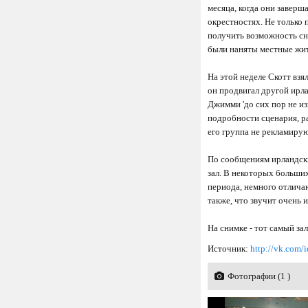
месяца, когда они заверш
окрестностях. Не только 
получить возможность сни
были наняты местные жи
На этой неделе Скотт взя
он продвигал другой ирла
Джимми 'до сих пор не из
подробности сценария, ра
его группа не рекламирую
По сообщениям ирландски
зал. В некоторых больши
периода, немного отличаю
также, что звучит очень 
На снимке - тот самый за
Источник:
http://vk.com
Фотографии (1 )