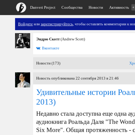
Danveri Project
Сообщества
Новости
Активность
+
Войдите
или
зарегистрируйтесь
, чтобы оставлять комментарии к но
Эндрю Скотт
(Andrew Scott)
Вконтакте
Новости (173)
Хр
Новость опубликована 22 сентября 2013 в 21:46
Удивительные истории Роал
2013)
Недавно стала доступна еще одна ау
аудиокнига Роальда Даля "The Wonde
Six More". Общая протяженность - с