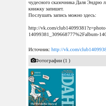
чудесного сказочника Даля Эндрю лю
книжку запишет.
Послушать запись можно здесь:
http://vk.com/club14099381?z=photo
14099381_309668777%2Falbum-14
Источник:
http://vk.com/club140993
Фотографии (1 )