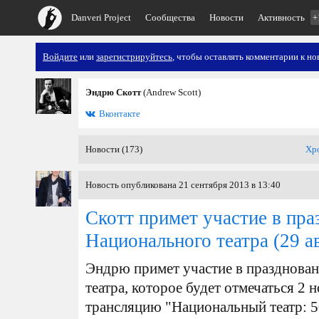
Danveri Project
Сообщества
Новости
Активность
+
Войдите
или
зарегистрируйтесь
, чтобы оставлять комментарии к но
Эндрю Скотт
(Andrew Scott)
Вконтакте
Новости (173)
Хр
Новость опубликована 21 сентября 2013 в 13:40
Скотт примет участие в пра
Национального театра
(29 а
Эндрю примет участие в празднован
театра, которое будет отмечаться 2 
трансляцию "Национальный театр: 50