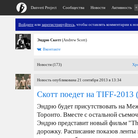
Danveri Project
Сообщества
Новости
Активность
+
Войдите
или
зарегистрируйтесь
, чтобы оставлять комментарии к но
Эндрю Скотт
(Andrew Scott)
Вконтакте
Новости (173)
Хр
Новость опубликована 21 сентября 2013 в 13:34
Скотт поедет на TIFF-2013
(
Эндрю будет присутствовать на Ме
Торонто. Вместе с остальной съемоч
Эндрю представит новый фильм "The
дорожку. Расписание показов ленты