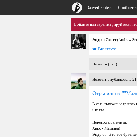
Danveri Project
Сообщест
Войдите
или
зарегистрируйтесь
, чт
Эндрю Скотт
(Andrew Sco
Вконтакте
Новости (173)
Новость опубликована 21
Отрывок из ""Мал
В сеть выложен отрывок 
Скотта.
Перевод фрагмента:
Хью: - Машина!
Эндрю: - Это тот брат, ко