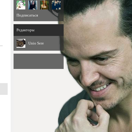
Подписаться
Редакторы
Unio Sere
..