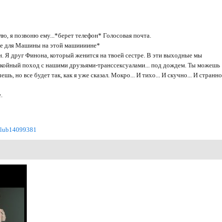
влю, я позвоню ему...*берет телефон* Голосовая почта.
ие для Машины на этой машиииине*
н. Я друг Финона, который женится на твоей сестре. В эти выходные мы
окойный поход с нашими друзьями-трансcексуалами... под дождем. Ты можешь
шь, но все будет так, как я уже сказал. Мокро... И тихо... И скучно... И странно.
.
/club14099381