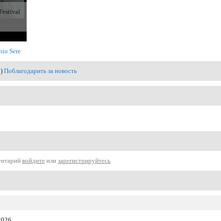
estival
nio Sere
0)
Поблагодарить за новость
ентарий
войдите
или
зарегистрируйтесь
2026