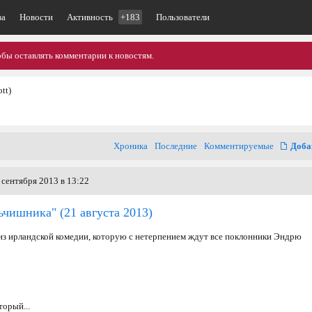
ва
Новости
Активность
+183
Пользователи
обы оставлять комментарии к новостям.
tt)
Хроника
Последние
Комментируемые
Доба
 сентября 2013 в 13:22
ьчишника"
(21 августа 2013)
из ирландской комедии, которую с нетерпением ждут все поклонники Эндрю
торый...