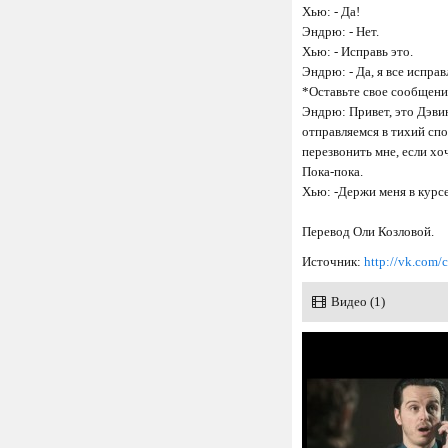
Хью: - Да!
Эндрю: - Нет.
Хью: - Исправь это.
Эндрю: - Да, я все испра
*Оставьте свое сообщен
Эндрю: Привет, это Дэви
отправляемся в тихий сп
перезвонить мне, если хоче
Пока-пока.
Хью: -Держи меня в курсе
Перевод Оли Козловой.
Источник:
http://vk.com
Видео (1)