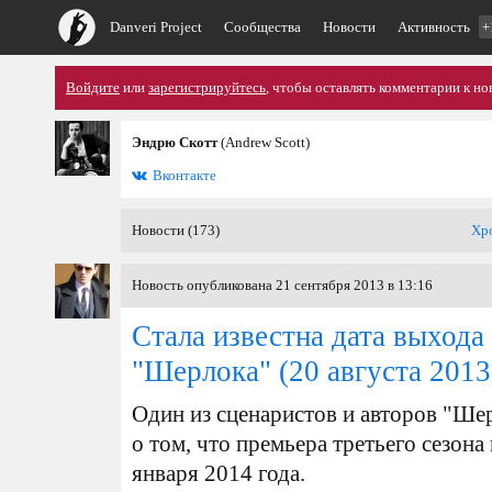
Danveri Project
Сообщества
Новости
Активность
+
Войдите
или
зарегистрируйтесь
, чтобы оставлять комментарии к но
Эндрю Скотт
(Andrew Scott)
Вконтакте
Новости (173)
Хр
Новость опубликована 21 сентября 2013 в 13:16
Стала известна дата выхода 
"Шерлока"
(20 августа 2013
Один из сценаристов и авторов "Ш
о том, что премьера третьего сезона
января 2014 года.