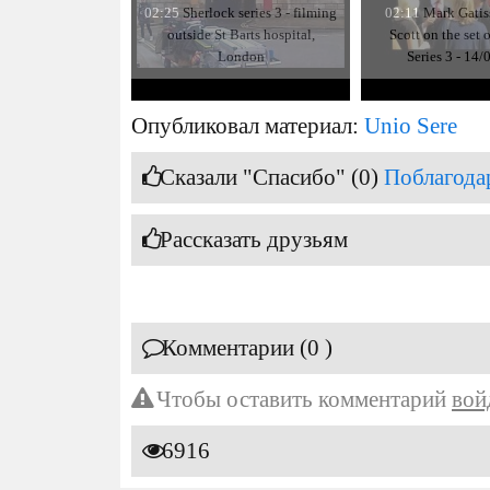
02:25
Sherlock series 3 - filming
02:11
Mark Gatis
outside St Barts hospital,
Scott on the set 
London
Series 3 - 14
Опубликовал материал:
Unio Sere
Сказали "Спасибо" (0)
Поблагода
Рассказать друзьям
Комментарии (0 )
Чтобы оставить комментарий
вой
6916