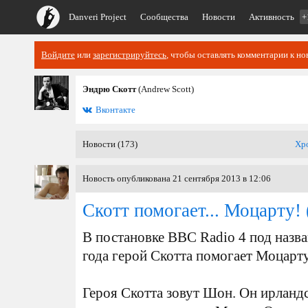
Danveri Project
Сообщества
Новости
Активность
+
Войдите
или
зарегистрируйтесь
, чтобы оставлять комментарии к но
Эндрю Скотт
(Andrew Scott)
Вконтакте
Новости (173)
Хр
Новость опубликована 21 сентября 2013 в 12:06
Скотт помогает... Моцарту!
В постановке BBC Radio 4 под назва
года герой Скотта помогает Моцарту
Героя Скотта зовут Шон. Он ирланд