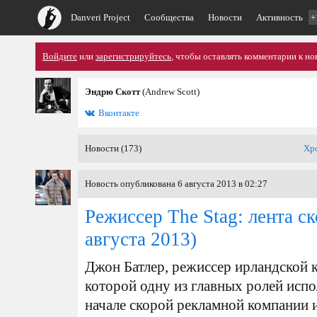
Danveri Project
Сообщества
Новости
Активность
+
Войдите
или
зарегистрируйтесь
, чтобы оставлять комментарии к но
Эндрю Скотт
(Andrew Scott)
Вконтакте
Новости (173)
Хр
Новость опубликована 6 августа 2013 в 02:27
Режиссер The Stag: лента с
августа 2013)
Джон Батлер, режиссер ирландской 
которой одну из главных ролей испо
начале скорой рекламной компании 