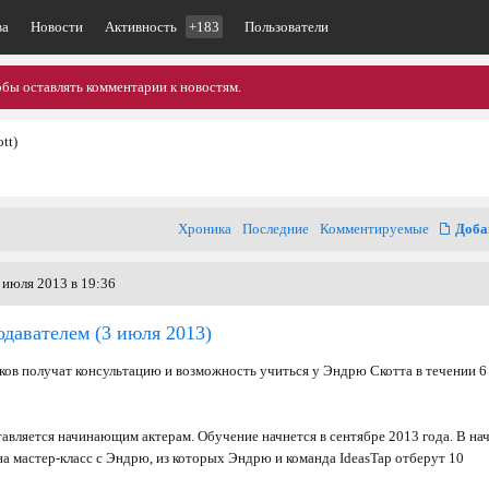
ва
Новости
Активность
+183
Пользователи
обы оставлять комментарии к новостям.
tt)
Хроника
Последние
Комментируемые
Доба
 июля 2013 в 19:36
одавателем
(3 июля 2013)
иков получат консультацию и возможность учиться у Эндрю Скотта в течении 6
авляется начинающим актерам. Обучение начнется в сентябре 2013 года. В на
на мастер-класс с Эндрю, из которых Эндрю и команда IdeasTap отберут 10