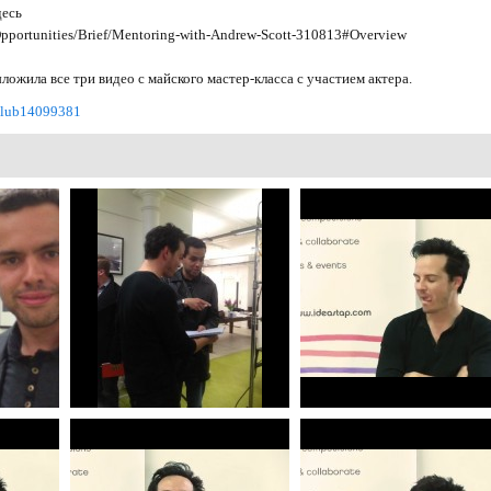
десь
Opportunities/Brief/Mentoring-with-Andrew-Scott-310813#Overview
ложила все три видео с майского мастер-класса с участием актера.
/club14099381