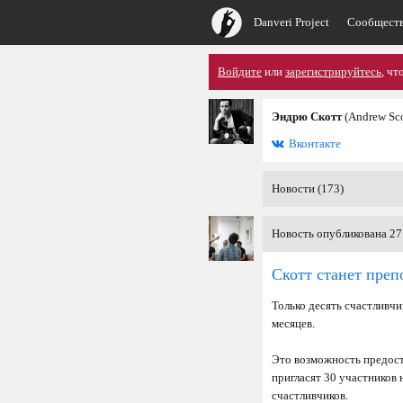
Danveri Project
Сообщест
Войдите
или
зарегистрируйтесь
, чт
Эндрю Скотт
(Andrew Sco
Вконтакте
Новости (173)
Новость опубликована 27
Скотт станет преп
Только десять счастливч
месяцев.
Это возможность предост
пригласят 30 участников 
счастливчиков.