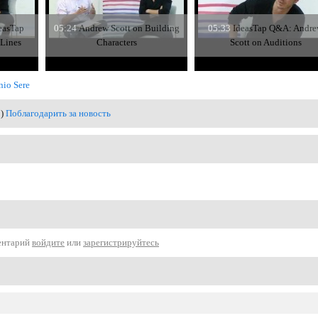
easTap
05:24
Andrew Scott on Building
05:33
IdeasTap Q&A: Andr
 Lines
Characters
Scott on Auditions
nio Sere
0)
Поблагодарить за новость
ентарий
войдите
или
зарегистрируйтесь