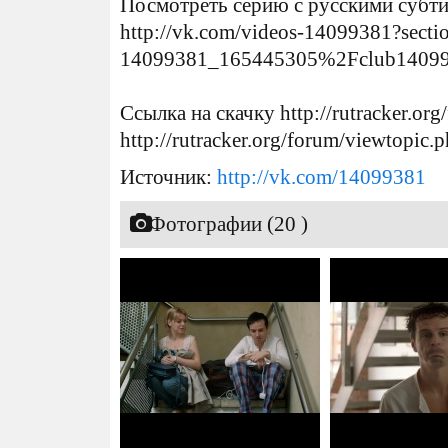
Посмотреть серию с русскими субт
http://vk.com/videos-14099381?sec
14099381_165445305%2Fclub1409
Ссылка на скачку http://rutracker.o
http://rutracker.org/forum/viewtopic
Источник:
http://vk.com/14099381
Фотографии (20 )