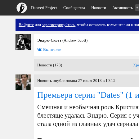
Danveri Project
Сообщества
Новости
Активность
+
Войдите
или
зарегистрируйтесь
, чтобы оставлять комментарии к но
Эндрю Скотт
(Andrew Scott)
Вконтакте
Новости (173)
Хр
Новость опубликована 27 июля 2013 в 19:15
Премьера серии "Dates"
(1 
Смешная и необычная роль Кристиа
блестяще удалась Эндрю. Серия с у
стала одной из главных удач сериала